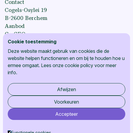
Contact
Cogels-Osylei 19
B-2600 Berchem
Aanbod
Co-CEO
Cookie toestemming
Co-Familie
Co-Ondernemer
Deze website maakt gebruik van cookies die de
Referenties
website helpen functioneren en om bij te houden hoe u
ermee omgaat. Lees onze
cookie policy
voor meer
Partners
info.
Over ons
Blog
Afwijzen
Algemene voorwaarden
Privacy Policy
Voorkeuren
Cookie Policy
Accepteer
Stefan Coucheir
stefan@moetlukken.be
+32 495 79 80 91
Functionele cookies